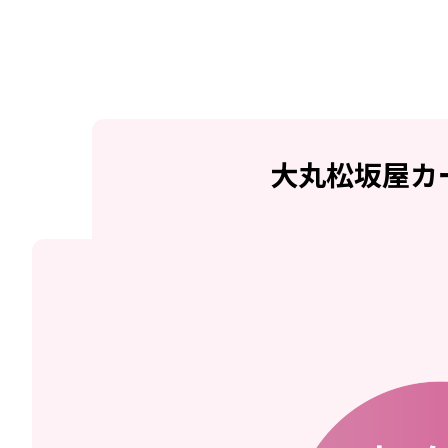
大丸松坂屋
カ