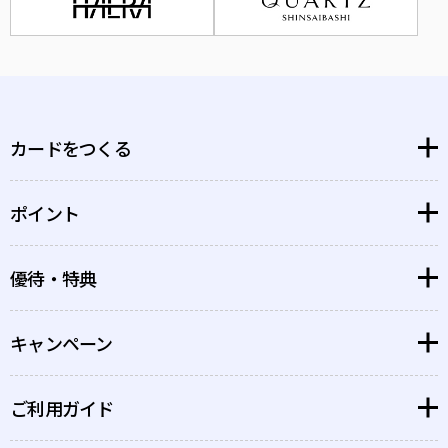
カードをつくる
ポイント
大丸松坂屋カード
博多大丸孔雀カード
優待・特典
大丸松坂屋ポイント
PARCOカード
PARCOポイント
キャンペーン
特典・優待を探す
GINZA SIXカード
GINZA SIXポイント
ポイントがもっと貯まるお店
QIRA
ご利用ガイド
すでにカードをお持ちのお客さまへ
ポイント
QIRA
クラブオフ会員様限定優待