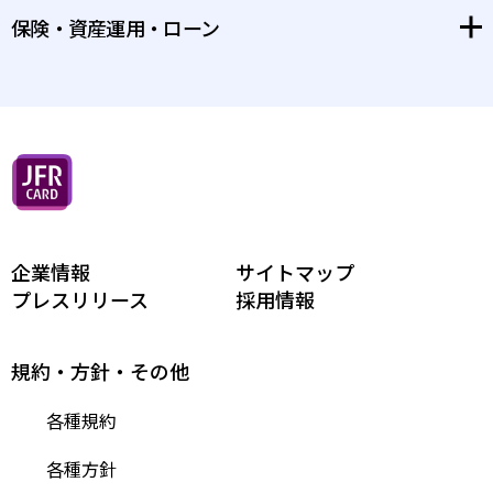
新規入会をご検討のお客さまへ
保険・資産運用・ローン
カードご利用の際の注意事項
特別体験
安心してお使いいただくために
保険
お支払い方法/追加カード等
資産運用
付帯保険・特典優待など
ローン
ポイントのため方、つかい方
相続・承継
企業情報
お客様サポート
サイトマップ
セミナー
プレスリリース
採用情報
そのほか、便利なサービス
ライフプラン相談
規約・方針・その他
各種規約
各種方針