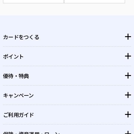
カードをつくる
ポイント
大丸松坂屋カード
博多大丸孔雀カード
優待・特典
大丸松坂屋ポイント
PARCOカード
PARCOポイント
キャンペーン
特典・優待を探す
GINZA SIXカード
GINZA SIXポイント
ポイントがもっと貯まるお店
QIRA
ご利用ガイド
すでにカードをお持ちのお客さまへ
ポイント
QIRA
クラブオフ会員様限定優待
新規入会をご検討のお客さまへ
保険・資産運用・ローン
カードご利用の際の注意事項