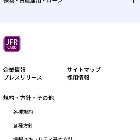
特別体験
安心してお使いいただくために
保険
お支払い方法/追加カード等
資産運用
付帯保険・特典優待など
ローン
ポイントのため方、つかい方
相続・承継
企業情報
お客様サポート
サイトマップ
セミナー
プレスリリース
採用情報
そのほか、便利なサービス
ライフプラン相談
規約・方針・その他
各種規約
各種方針
情報セキュリティ基本方針