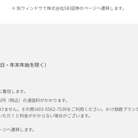
保有・利用・預託）
※ 別ウィンドウで株式会社SBI証券のページへ遷移します。
サービスの利用者または利用予定者（以下「利用者等」という
、以下の情報（以下、これらを総称して「個人情報」という）
することに同意します。個人情報には、当社が利用者等から取得
SBI証券から提供を受けるものがあります。
開設後に利用者等が申込書等に記入しまたは利用者等が提出す
、住所、電話番号、電子メールアドレス、職業、勤務先情報、
の現在および過去の有効性(通話可能か否か)に関する情報(こ
日祝日・年末年始を除く）
下同じ)
取引を行う目的、資産、負債、収入、支出等の情報および取引
、取引金額、預かり残高、証券口座番号、その他ご利用状況お
に着信します。
11円（税込）の通話料がかかります。
況等金融商品仲介サービスのご利用により発生した客観的取引
けません。その際は03-5562-7530をご利用ください。かけ放題プ
て適法かつ適正な方法で収集した利用者等の住民票など(電子化
ご利用いただくと料金がかからない場合がございます。
より得た情報
ページへ遷移します。
のお問合せ等により当社が知り得た情報(通話・電子メールの