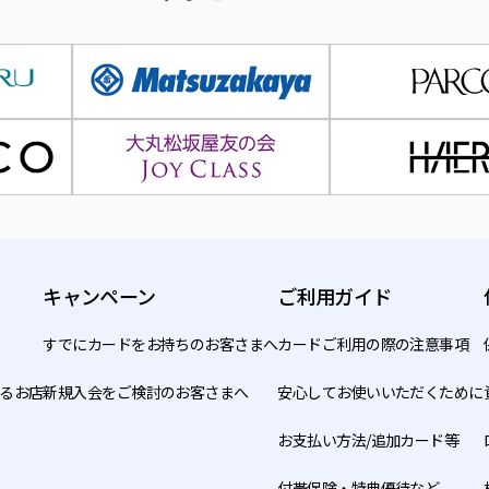
ス、市場調査、商品開発のために利用する場合
物の送付、電話による勧誘や電子メール送信などその他の通信
連するアフターサービス、市場調査、商品開発を外部から受託
ホームページ （https://www.jfr-card.co.jp/privac
訂正・削除）
て、個人情報の保護に関する法律に定めるところにより自己に
ます。
キャンペーン
ご利用ガイド
する個人情報の開示を求める場合には、第６条記載の窓口に連
法、必要な書類、手数料など）の詳細についてお答えします。
すでにカードをお持ちのお客さまへ
カードご利用の際の注意事項
tps://www.jfr-card.co.jp/privacy/official/
るお店
新規入会をご検討のお客さまへ
安心してお使いいただくために
実でないことが判明した場合には、当社は速やかに訂正または
お支払い方法/追加カード等
場合）
付帯保険・特典優待など