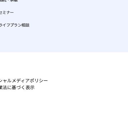
の記載を希望しない場合お
セミナー
ります。
ライフプラン相談
用者等から中止の申出があっ
止、その他のご意見の申出
シャルメディアポリシー
業法に基づく表示