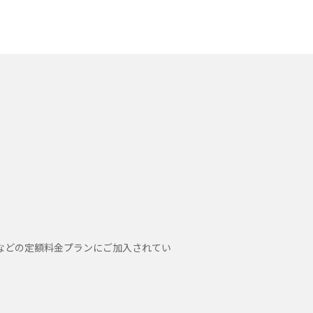
）は、当社が、金融商品仲
を当社が保護措置を講じた
するものとSBI証券が利用
る書類等に記載されている氏
家族構成、住居状況などの情
れらに変更が生じた場合、変
に関する契約の種類、申込
よび契約の内容に関する情報
事実に基づく情報
ランなどの定額料金プランにご加入されてい
されたものにかかる記載事
内容を含む)