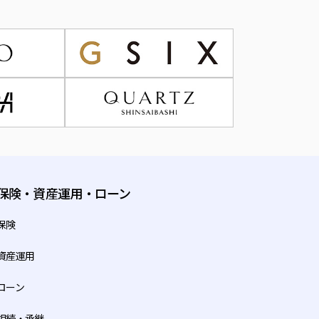
手段を用いた営業活動、新
して行うために利用する場
y/index.html）をご覧くだ
関する個人情報を開示する
保険・資産運用・ローン
絡してください。開示請求
また、開示請求手続につき
保険
）などでもお知らせしております。
資産運用
削除に応じるものとしま
ローン
相続・承継