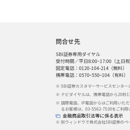
第１条（個人情報の収集・
当社が行う金融商品仲介
介サービスの提供のため
うえで収集・保有・利用
者等から取得し、当社が
問合せ先
申込み時または口座
名、性別、生年月日
SBI証券専用ダイヤル
報、当社届出電話番号
受付時間／平日8:00~17:00（土
更後の情報を含む。以
固定電話：0120-104-214（無料）
利用者等が申告した
携帯電話：0570ｰ550ｰ104（有料）
日、契約日、商品名
SBI証券カスタマーサービスセンター
等
ナビダイヤルは、携帯電話から20秒
利用者等のご利用状
国際電話、IP電話からはご利用いただ
当社が必要と判断し
るお客様は、03-5562-7530を
項の証明書を含む)に
金融商品取引法等に係る表示
別ウィンドウで株式会社SBI証券の
お電話や電子メールで