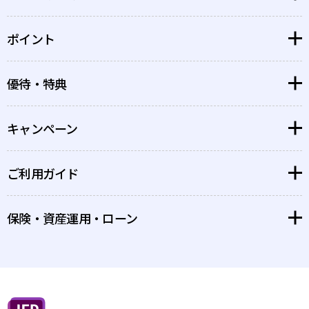
ポイント
大丸松坂屋カード
博多大丸孔雀カード
優待・特典
大丸松坂屋ポイント
PARCOカード
PARCOポイント
キャンペーン
特典・優待を探す
GINZA SIXカード
GINZA SIXポイント
ポイントがもっと貯まるお店
QIRA
ご利用ガイド
すでにカードをお持ちのお客さまへ
ポイント
QIRA
クラブオフ会員様限定優待
新規入会をご検討のお客さまへ
保険・資産運用・ローン
カードご利用の際の注意事項
特別体験
安心してお使いいただくために
保険
お支払い方法/追加カード等
資産運用
付帯保険・特典優待など