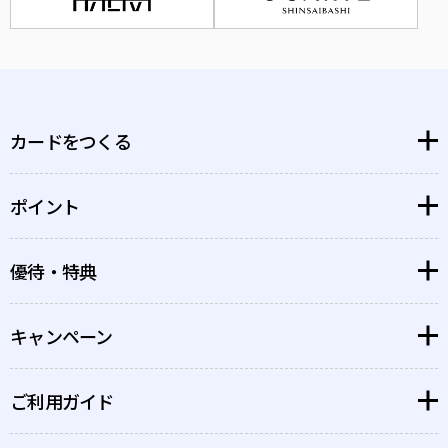
カードをつくる
ポイント
大丸松坂屋カード
博多大丸孔雀カード
優待・特典
大丸松坂屋ポイント
PARCOカード
PARCOポイント
キャンペーン
特典・優待を探す
GINZA SIXカード
GINZA SIXポイント
ポイントがもっと貯まるお店
QIRA
ご利用ガイド
すでにカードをお持ちのお客さまへ
ポイント
QIRA
クラブオフ会員様限定優待
新規入会をご検討のお客さまへ