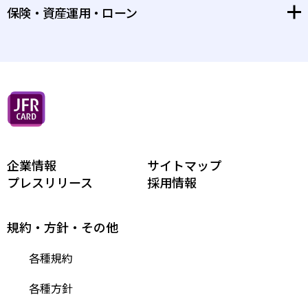
保険・資産運用・ローン
カードご利用の際の注意事項
特別体験
安心してお使いいただくために
保険
お支払い方法/追加カード等
資産運用
付帯保険・特典優待など
ローン
ポイントのため方、つかい方
相続・承継
企業情報
お客様サポート
サイトマップ
セミナー
プレスリリース
採用情報
そのほか、便利なサービス
ライフプラン相談
規約・方針・その他
各種規約
各種方針