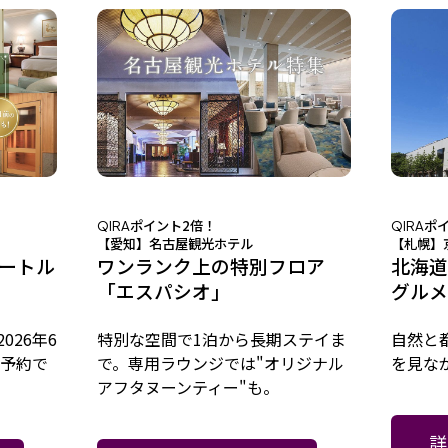
ポイント2倍！
ポ
QIRA
QIRA
【愛知】名古屋観光ホテル
【札幌】
イートル
ワンランク上の特別フロア
北海道
「エスパシオ」
グルメ
026年6
特別な空間で1泊から長期ステイま
自然と
前予約で
で。専用ラウンジでは"オリジナル
を見な
アフタヌーンティー"も。
詳