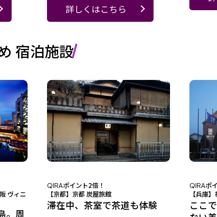
詳しくはこちら
め 宿泊施設
ポイント2倍！
ポ
QIRA
QIRA
阪 ヴィニ
【京都】京都 炭屋旅館
【兵庫】
滞在中、茶室で茶道も体験
ここで
島。周
ない美