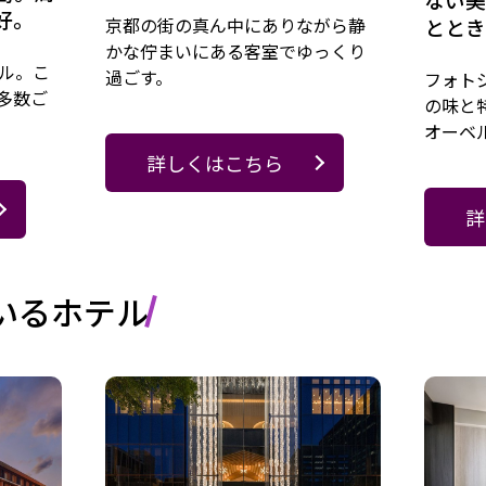
好。
京都の街の真ん中にありながら静
ととき
かな佇まいにある客室でゆっくり
テル。こ
過ごす。
フォト
多数ご
の味と
オーベ
詳しくはこちら
詳
いるホテル