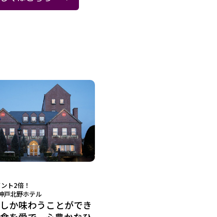
イント2倍！
神戸北野ホテル
しか味わうことができ
食を愛で、心豊かなひ