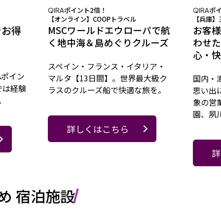
ポイント2倍！
ポ
QIRA
QIRA
【オンライン】COOPトラベル
【兵庫】
でお得
MSCワールドエウローパで航
お客様
く地中海＆島めぐりクルーズ
わせた
心・快
スペイン・フランス・イタリア・
ポイン
A
マルタ【13日間】。世界最大級ク
国内・
では経験
ラスのクルーズ船で快適な旅を。
思い出
。
象の営
園、夙
詳しくはこちら
詳
め 宿泊施設