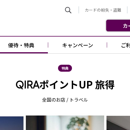
カードの紛失・盗難
カ
優待・特典
キャンペーン
ご
特典
ポイントUP 旅得
QIRA
全国のお店 / トラベル