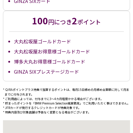
GINZA SIXカード
100
2
円につき
ポイント
大丸松坂屋ゴールドカード
大丸松坂屋お得意様ゴールドカード
博多大丸お得意様ゴールドカード
GINZA SIXプレステージカード
ポイントプラス特典で加算するポイントは、毎月15日締めの月締め合算額に対して月末
QIRA
までに付与されます。
ご利用店によっては、付与までに3～4カ月程度かかる場合がございます。
貯まったポイントを「BMW Premium Selection城東鶴見」でご利用いただく事はできません。
JFRカードが発行するクレジットカードが特典対象です。
特典内容及び対象店舗は予告なく変更となる場合がございます。