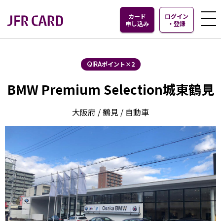
カード
ログイン
申し込み
・
登録
ポイント×2
QIRA
BMW Premium Selection城東鶴見
大阪府 / 鶴見 / 自動車