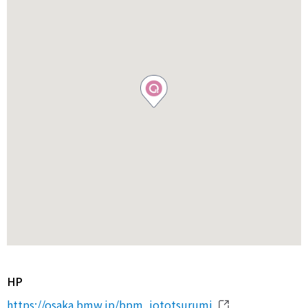
HP
https://osaka.bmw.jp/bpm_jototsurumi