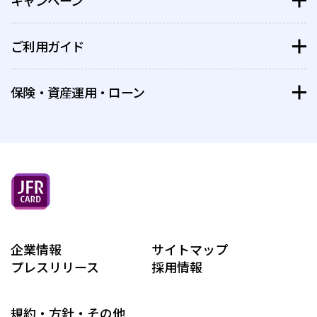
キャンペーン
GINZA SIXカード
GINZA SIXポイント
ポイントがもっと貯まるお店
QIRA
ご利用ガイド
すでにカードをお持ちのお客さまへ
ポイント
QIRA
クラブオフ会員様限定優待
新規入会をご検討のお客さまへ
保険・資産運用・ローン
カードご利用の際の注意事項
特別体験
安心してお使いいただくために
保険
お支払い方法/追加カード等
資産運用
付帯保険・特典優待など
ローン
ポイントのため方、つかい方
相続・承継
企業情報
お客様サポート
サイトマップ
セミナー
プレスリリース
採用情報
そのほか、便利なサービス
ライフプラン相談
規約・方針・その他