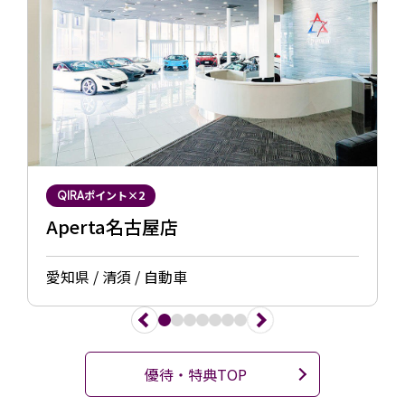
ポイント×2
QIRA
Aperta名古屋店
愛知県 / 清須 / 自動車
1
2
3
4
5
6
7
優待・特典TOP