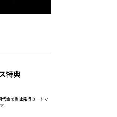
ス
特典
用代金を当社発行カードで
す。
。