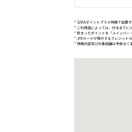
ポイントプラス特典で加算す
QIRA
ご利用店によっては、付与までに3
貯まったポイントを「メインバー
JFRカードが発行するクレジット
特典内容及び対象店舗は予告なく